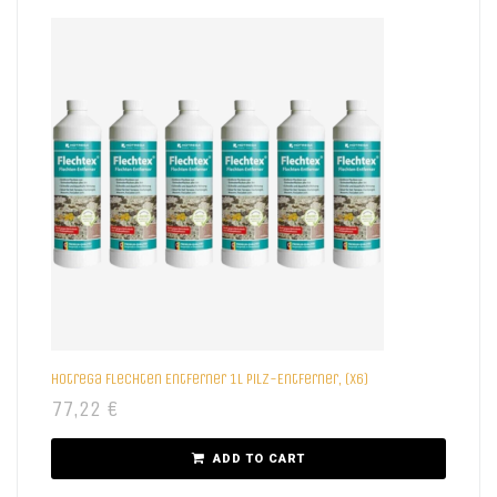
Hotrega Flechten Entferner 1L Pilz-Entferner, (X6)
77,22
€
ADD TO CART