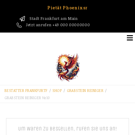
Pietät Phoenixsr
Stadt Frankfurt am Main
1
Jetzt anrufen
+49 000 00000000
BESTATTER FRANKFURT​F
/
SHOP
/
GRABSTEIN REINIGER
/
GRABSTEIN REINIGER №10
Um Waren zu bestellen, rufen Sie uns an!