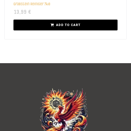
Grabstein Reiniger №8
13,99
€
ADD TO CART