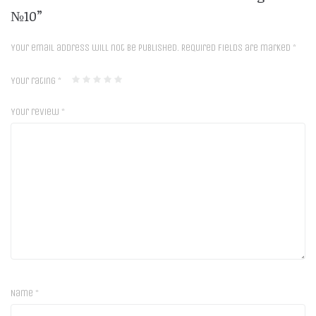
№10”
Your email address will not be published.
Required fields are marked
*
Your rating
*
Your review
*
Name
*