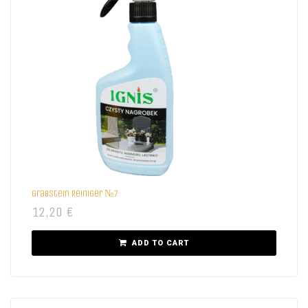
Grabstein Reiniger №7
12,20
€
ADD TO CART