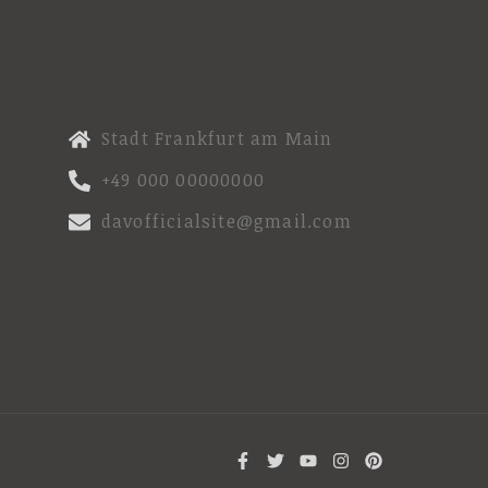
Stadt Frankfurt am Main
+49 000 00000000
davofficialsite@gmail.com