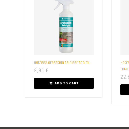
Hotrega Grabstein Reiniger 500 ml
Hotr
Entfe
8,91
€
22,
ADD TO CART