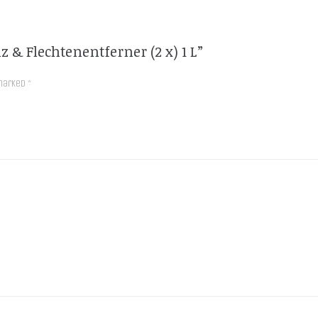
lz & Flechtenentferner (2 x) 1 L”
 marked
*