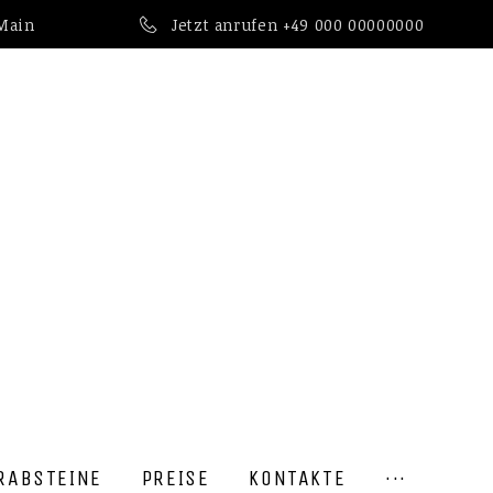
 Main
Jetzt anrufen
+49 000 00000000
RABSTEINE
PREISE
KONTAKTE
···