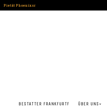
Pietät Phoenixsr
BESTATTER FRANKFURT​F
ÜBER UNS