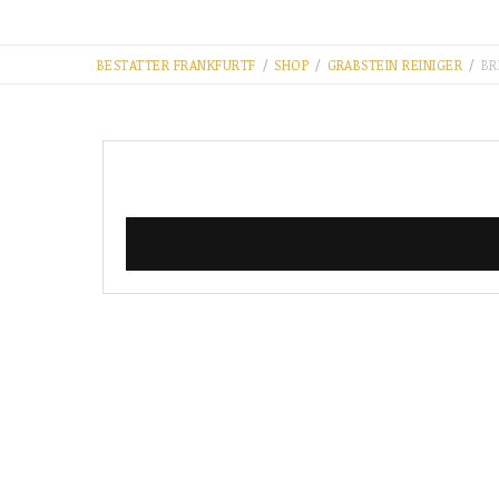
BESTATTER FRANKFURT​F
/
SHOP
/
GRABSTEIN REINIGER
/
BR