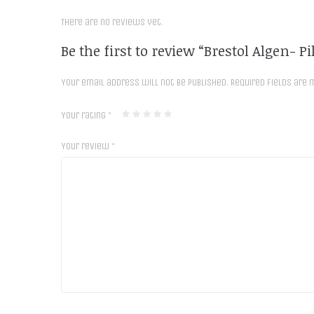
There are no reviews yet.
Be the first to review “Brestol Algen- Pi
Your email address will not be published.
Required fields are
Your rating
*
Your review
*