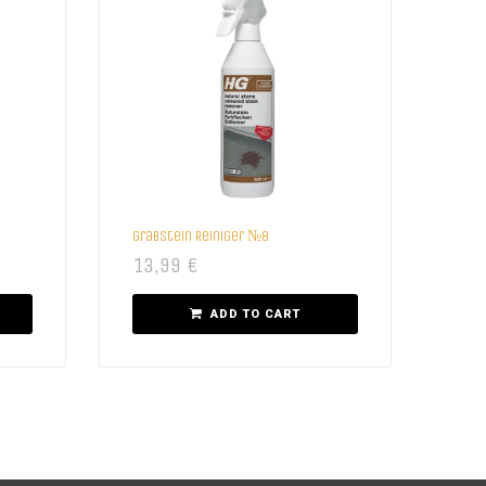
Grabstein Reiniger №8
13,99
€
ADD TO CART