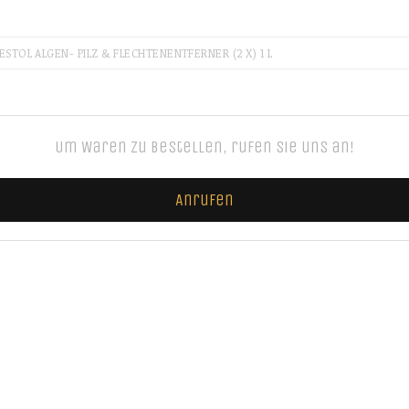
ESTOL ALGEN- PILZ & FLECHTENENTFERNER (2 X) 1 L
Um Waren zu bestellen, rufen Sie uns an!
Anrufen