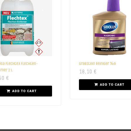
ega Flechtex Flechten-
Grabstein Reiniger №9
rner 2 l
18,10
€
50
€
ADD TO CART
ADD TO CART