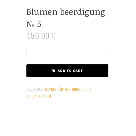
Blumen beerdigung
№ 5
150,00
€
ADD TO CART
Category:
Blumen für Beerdigung und
Trauerfloristik