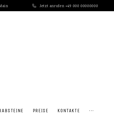
 Main
Jetzt anrufen
+49 000 00000000
RABSTEINE
PREISE
KONTAKTE
···