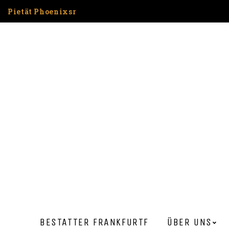
Pietät Phoenixsr
BESTATTER FRANKFURT​F
ÜBER UNS