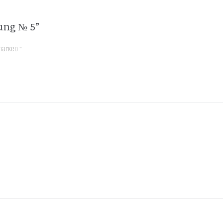
gung № 5”
 marked
*