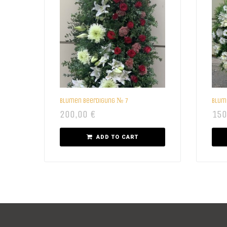
Blumen beerdigung № 7
Blum
200,00
€
150
ADD TO CART