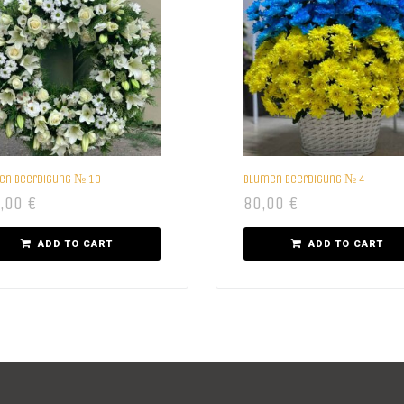
en beerdigung № 10
Blumen beerdigung № 4
,00
€
80,00
€
ADD TO CART
ADD TO CART