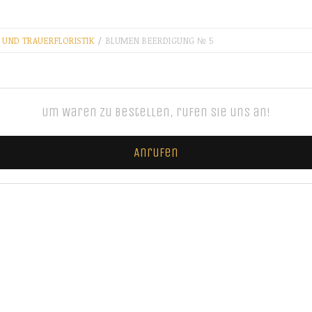
 UND TRAUERFLORISTIK
/
BLUMEN BEERDIGUNG № 5
Um Waren zu bestellen, rufen Sie uns an!
Anrufen