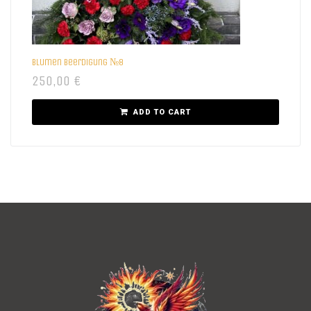
Blumen beerdigung №8
250,00
€
ADD TO CART