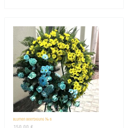
Blumen beerdigung № 6
150,00
€