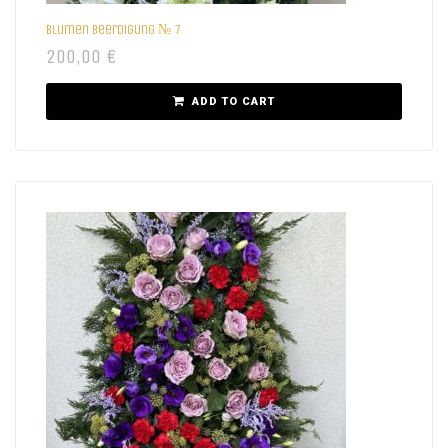
Blumen beerdigung № 7
200,00
€
ADD TO CART