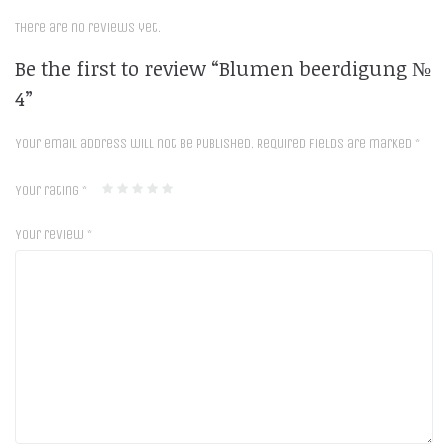
There are no reviews yet.
Be the first to review “Blumen beerdigung №
4”
Your email address will not be published.
Required fields are marked
*
Your rating
*
Your review
*