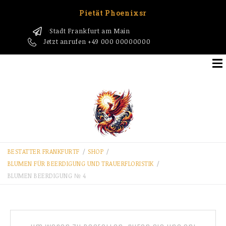
Pietät Phoenixsr
Stadt Frankfurt am Main
1
Jetzt anrufen
+49 000 00000000
BESTATTER FRANKFURT​F
/
SHOP
/
BLUMEN FÜR BEERDIGUNG UND TRAUERFLORISTIK
/
BLUMEN BEERDIGUNG № 4