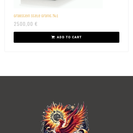
Grabstein Stele Granit №1
2500,00
€
ADD TO CART