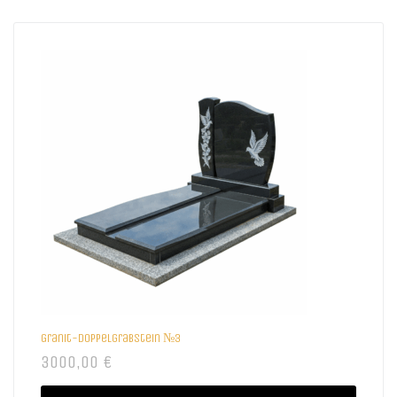
Granit-Doppelgrabstein №3
3000,00
€