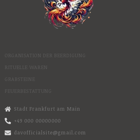
ORGANISATION DER BEERDIGUNG
RITUELLE WAREN
GRABSTEINE
FEUERBESTATTUNG
Stadt Frankfurt am Main
+49 000 00000000
davofficialsite@gmail.com