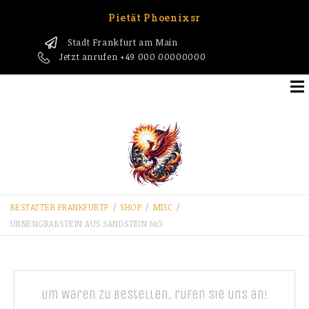
Pietät Phoenixsr
Stadt Frankfurt am Main
1
Jetzt anrufen
+49 000 00000000
BESTATTER FRANKFURT​F
/
SHOP
/
MISC
/
URNENGRABSTEIN AUS SANDSTEIN №3
Um Waren zu bestellen, rufen Sie uns an!