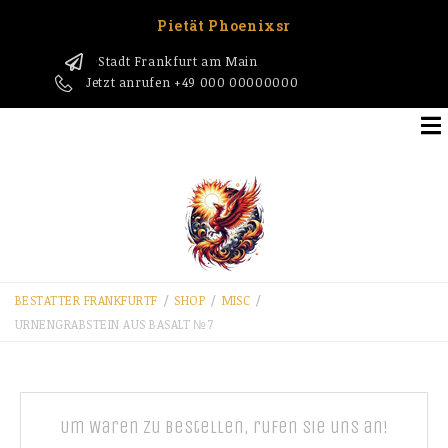
Pietät Phoenixsr
Stadt Frankfurt am Main
1
Jetzt anrufen
+49 000 00000000
BESTATTER FRANKFURT​F
/
SHOP
/
MISC
/
URNENGRABSTEIN AUS BASALT №7
Um Waren zu bestellen, rufen Sie uns an!