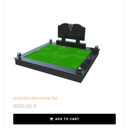
Grabstein Familiengrab №6
8000,00
€
ADD TO CART