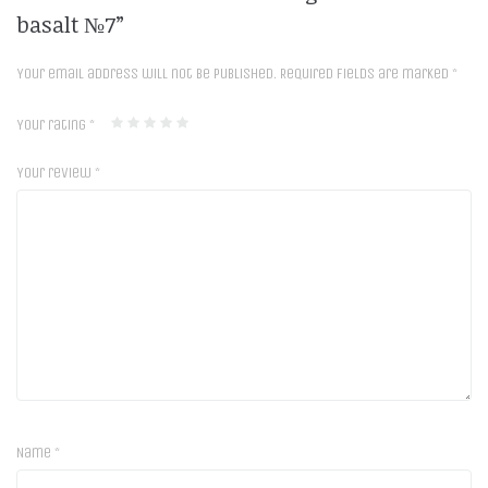
basalt №7”
Your email address will not be published.
Required fields are marked
*
Your rating
*
Your review
*
Name
*