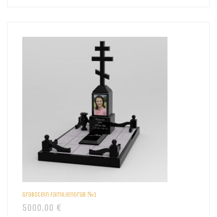
Grabstein Familiengrab №1
5000,00
€