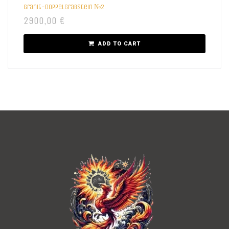
Granit-Doppelgrabstein №2
2900,00
€
ADD TO CART