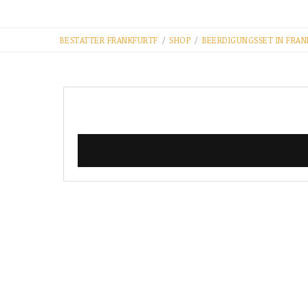
BESTATTER FRANKFURT​F
/
SHOP
/
BEERDIGUNGSSET IN FRA