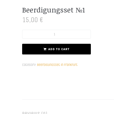
Beerdigungsset №1
15,00
€
ADD TO CART
Category:
Beerdigungsset in Frankfurt
Reviews (0)