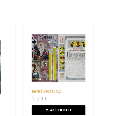
Beerdigungsset №2
11,00
€
ADD TO CART