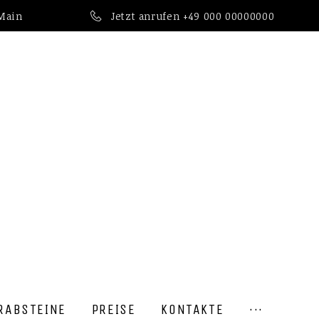
 Main
Jetzt anrufen
+49 000 00000000
RABSTEINE
PREISE
KONTAKTE
···