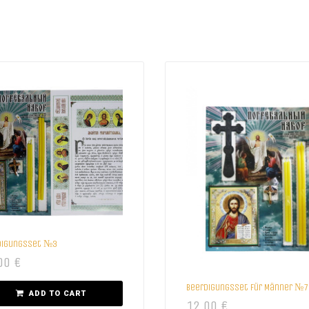
digungsset №3
00
€
Beerdigungsset für Männer №7
ADD TO CART
12,00
€