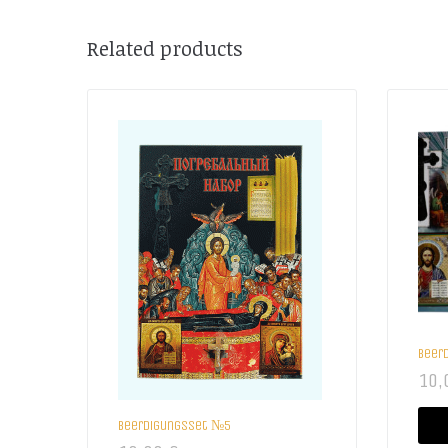
Related products
Beer
10,
Beerdigungsset №5