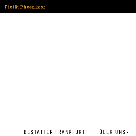
Pietät Phoenixsr
BESTATTER FRANKFURT​F
ÜBER UNS