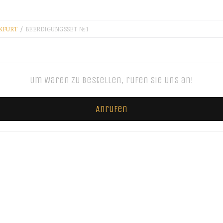
NKFURT
/
BEERDIGUNGSSET №1
Um Waren zu bestellen, rufen Sie uns an!
Anrufen