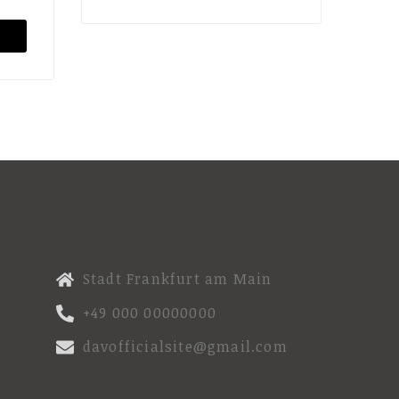
Stadt Frankfurt am Main
+49 000 00000000
davofficialsite@gmail.com