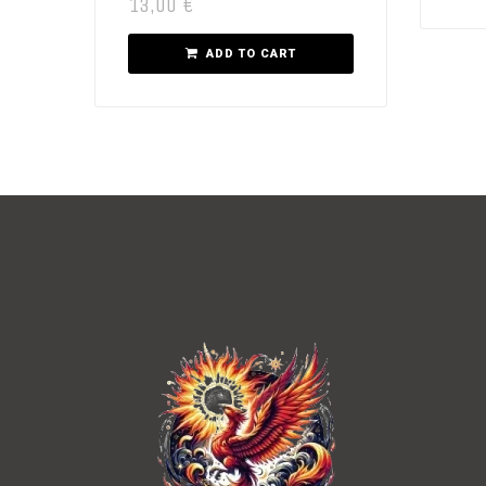
13,00
€
ADD TO CART