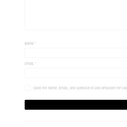
Name
*
Email
*
Save my name, email, and website in this browser for th