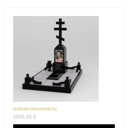
Grabstein Familiengrab №1
5000,00
€