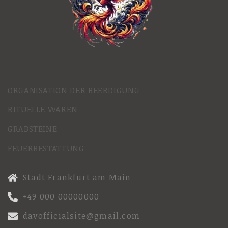
ORGANISATION DER BEERDIGUNG
RITUELLE WAREN
GRABSTEINE
FEUERBESTATTUNG
Stadt Frankfurt am Main
+49 000 00000000
davofficialsite@gmail.com