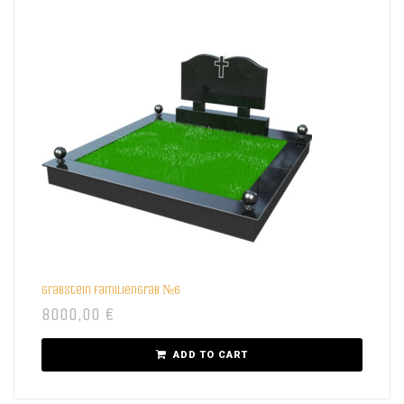
Grabstein Familiengrab №6
8000,00
€
ADD TO CART