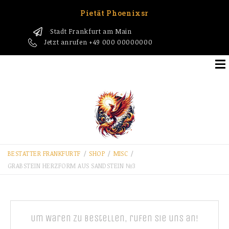
Pietät Phoenixsr
Stadt Frankfurt am Main
1
Jetzt anrufen
+49 000 00000000
BESTATTER FRANKFURT​F
/
SHOP
/
MISC
/
GRABSTEIN HERZFORM AUS SANDSTEIN №3
Um Waren zu bestellen, rufen Sie uns an!