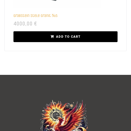
Grabstein Stele Granit №5
4000,00
€
ADD TO CART