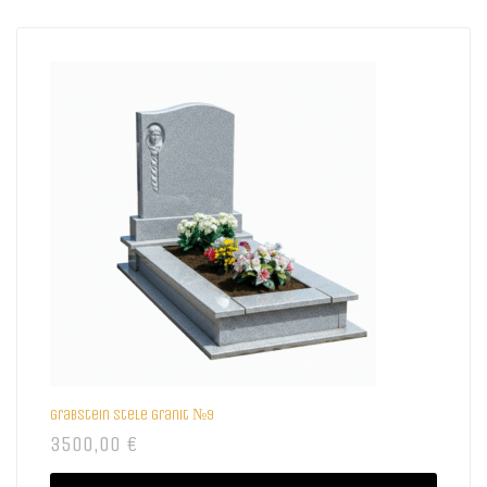
Grabstein Stele Granit №9
3500,00
€