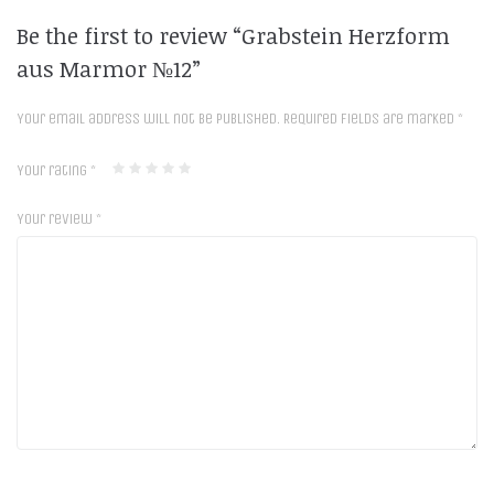
Be the first to review “Grabstein Herzform
aus Marmor №12”
Your email address will not be published.
Required fields are marked
*
Your rating
*
Your review
*