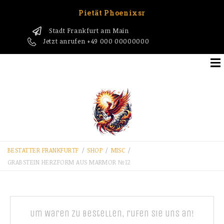
Pietät Phoenixsr
Stadt Frankfurt am Main
1
Jetzt anrufen
+49 000 00000000
BESTATTER FRANKFURT​F
/
SHOP
/
MISC
/
GRABSTEIN HERZFORM AUS MARMOR №12
Um Waren zu bestellen, rufen Sie uns an!