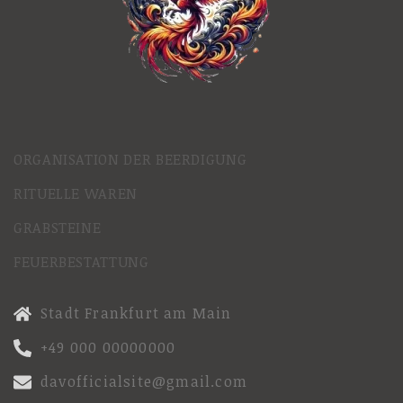
ORGANISATION DER BEERDIGUNG
RITUELLE WAREN
GRABSTEINE
FEUERBESTATTUNG
Stadt Frankfurt am Main
+49 000 00000000
davofficialsite@gmail.com