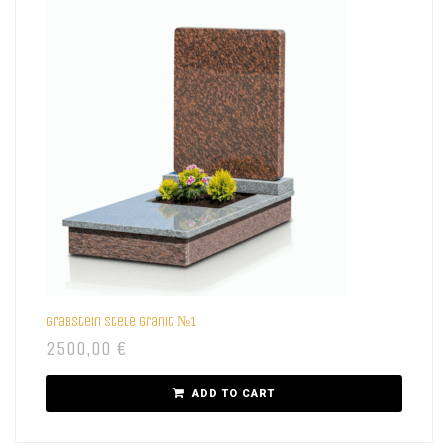
Grabstein Stele Granit №1
2500,00
€
ADD TO CART