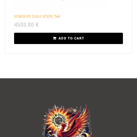
Grabstein Stele Granit №8
4500,00
€
ADD TO CART