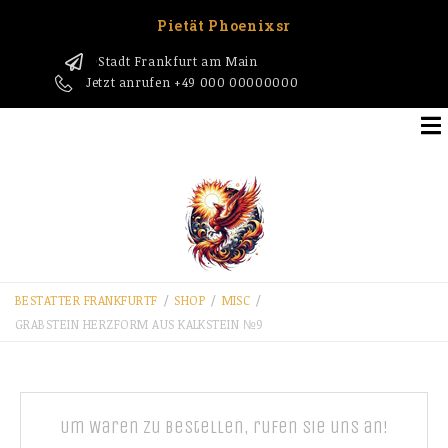
Pietät Phoenixsr
Stadt Frankfurt am Main
1
Jetzt anrufen
+49 000 00000000
BESTATTER FRANKFURT​F
/
SHOP
/
MISC
/
GRABSTEIN HERZFORM AUS KALKSTEIN №9
Um Waren zu bestellen, rufen Sie uns an!