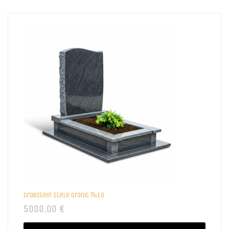
Grabstein Stele Granit №10
5000,00
€