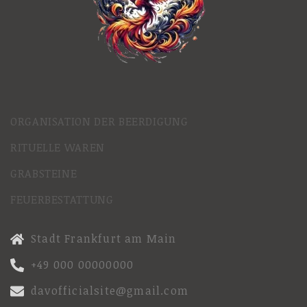
ORGANISATION DER BEERDIGUNG
RITUELLE WAREN
GRABSTEINE
FEUERBESTATTUNG
Stadt Frankfurt am Main
+49 000 00000000
davofficialsite@gmail.com