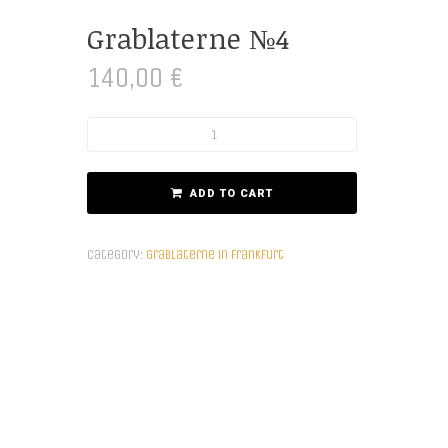
Grablaterne №4
140,00
€
ADD TO CART
Category:
Grablaterne in Frankfurt