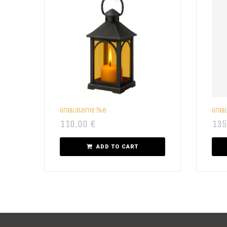
Grablaterne №6
Grab
110,00
€
135
ADD TO CART