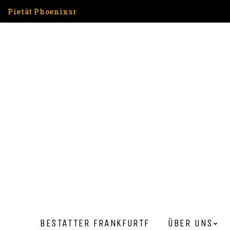
Pietät Phoenixsr
BESTATTER FRANKFURT​F
ÜBER UNS