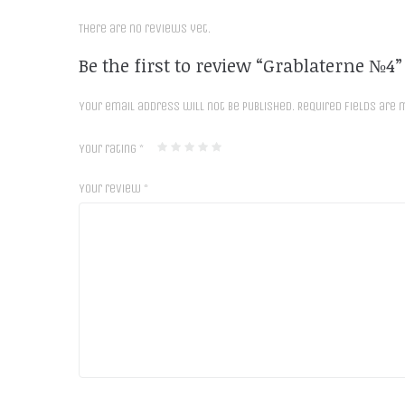
There are no reviews yet.
Be the first to review “Grablaterne №4”
Your email address will not be published.
Required fields are
Your rating
*
Your review
*