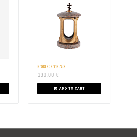
Grablaterne №3
130,00
€
ADD TO CART