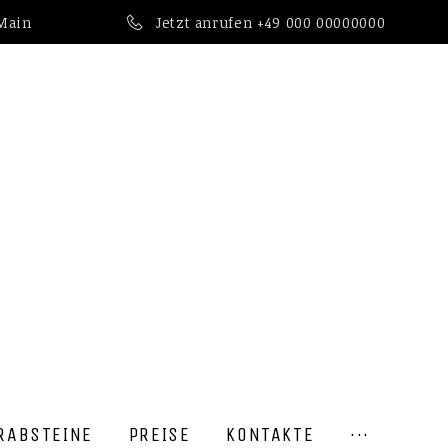
 Main
Jetzt anrufen
+49 000 00000000
RABSTEINE
PREISE
KONTAKTE
···