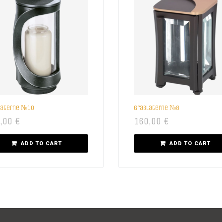
laterne №10
Grablaterne №8
,00
€
160,00
€
ADD TO CART
ADD TO CART