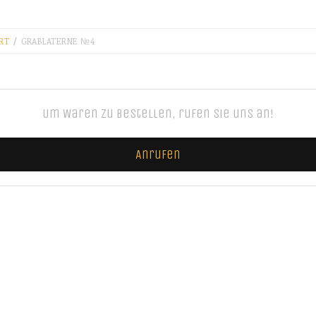
RT
/
GRABLATERNE №4
Um Waren zu bestellen, rufen Sie uns an!
Anrufen