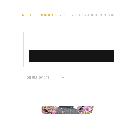
BESTATTER FRANKFURT​F
/
SHOP
/
TRAUERSCHLEIFEN IN FRA