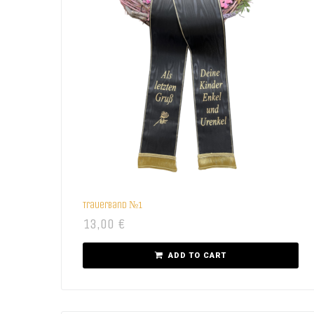
Trauerband №1
13,00
€
ADD TO CART