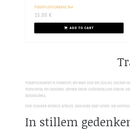
Trauerfloristikband №4
15,00
€
ADD TO CART
Tr
Trauerschleifen in Frankfurt am Main sind ein stilles Zeichen
manchmal ein Gedanke. Gerade diese Zurückhaltung macht sie s
ausgewählt.
Eine Schleife ergänzt Kränze, Gestecke oder Urnen. Sie vermit
In stillem gedenke