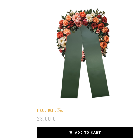
Trauerband №6
28,00
€
ADD TO CART