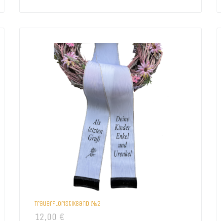
Trauerfloristikband №2
12,00
€