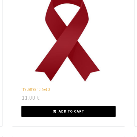
Trauerband №10
11,00
€
ADD TO CART