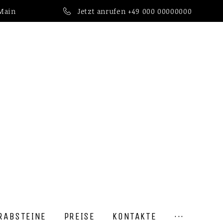
 Main
Jetzt anrufen
+49 000 00000000
RABSTEINE
PREISE
KONTAKTE
···