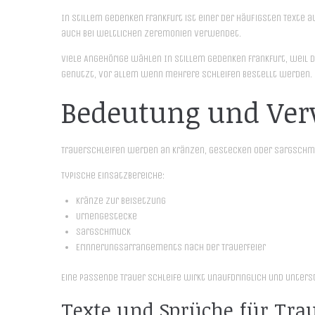
In stillem gedenken Frankfurt ist einer der häufigsten Texte 
auch bei weltlichen Zeremonien verwendet.
Viele Angehörige wählen In stillem gedenken Frankfurt, weil di
genutzt, vor allem wenn mehrere Schleifen bestellt werden.
Bedeutung und Ver
Trauerschleifen werden an Kränzen, Gestecken oder Sargschmuck
Typische Einsatzbereiche:
Kränze zur Beisetzung
Urnengestecke
Sargschmuck
Erinnerungsarrangements nach der Trauerfeier
Eine passende Trauer schleife wirkt unaufdringlich und unte
Texte und Sprüche für Trau