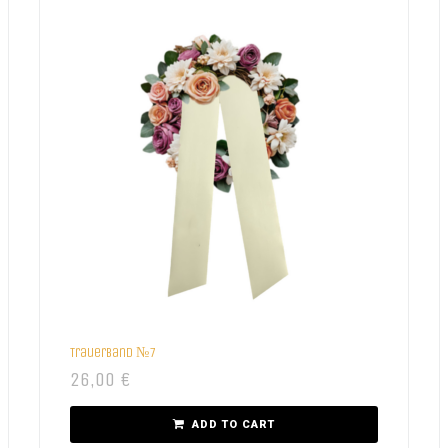
Trauerband №7
26,00
€
ADD TO CART