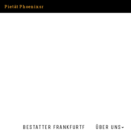
Pietät Phoenixsr
BESTATTER FRANKFURT​F
ÜBER UNS