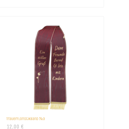
Trauerfloristikband №3
12,00
€