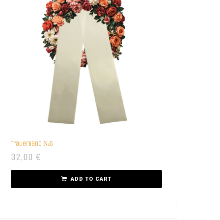
Trauerband №5
32,00
€
ADD TO CART