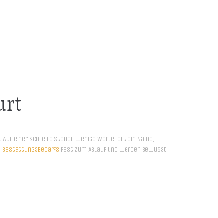
urt
 Auf einer Schleife stehen wenige Worte, oft ein Name,
s
Bestattungsbedarfs
fest zum Ablauf und werden bewusst