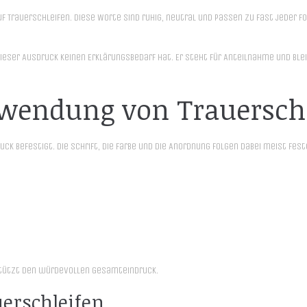
auf Trauerschleifen. Diese Worte sind ruhig, neutral und passen zu fast jeder
eser Ausdruck keinen Erklärungsbedarf hat. Er steht für Anteilnahme und blei
wendung von Trauersch
 befestigt. Die Schrift, die Farbe und die Anordnung folgen dabei meist feste
rstützt den würdevollen Gesamteindruck.
erschleifen