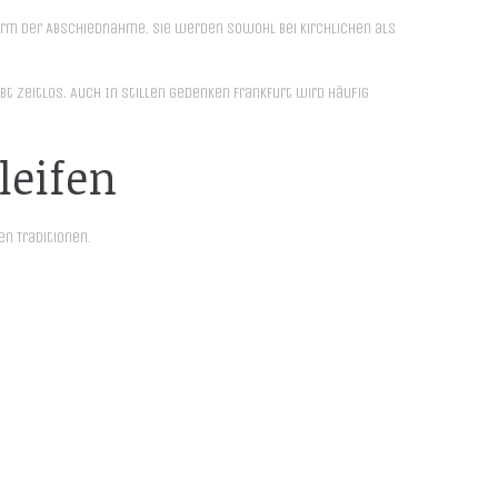
 Form der Abschiednahme. Sie werden sowohl bei kirchlichen als
bt zeitlos. Auch In stillen gedenken Frankfurt wird häufig
leifen
n Traditionen.