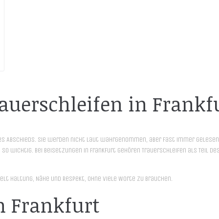
auerschleifen in Frankf
 des Abschieds. Sie werden nicht laut wahrgenommen, aber fast immer gelesen.
o wichtig. Bei Beisetzungen in Frankfurt gehören Trauerschleifen als Teil de
telt Haltung, Nähe und Respekt, ohne viele Worte zu brauchen.
n Frankfurt