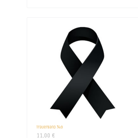
Trauerband №9
11,00
€