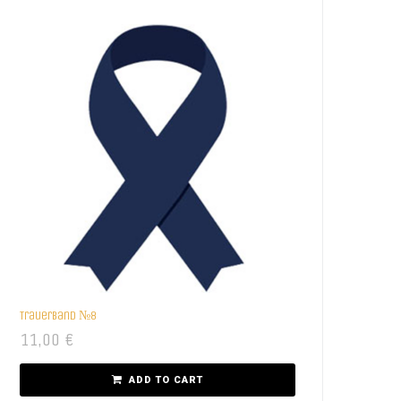
Trauerband №8
11,00
€
ADD TO CART